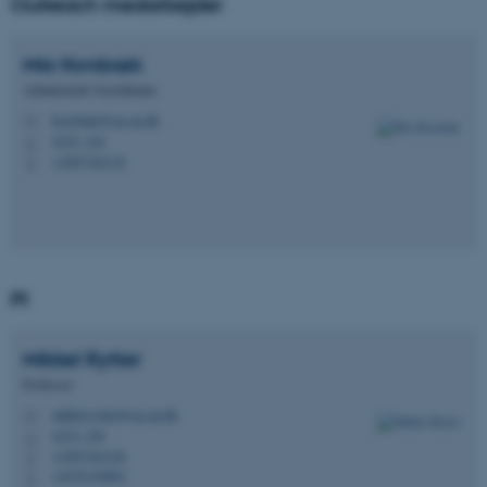
Outreach medarbejder
implementeres via
Tag Manager, får 
cookie navnet _dc
Mia
Korsbæk
_ga_60K1XRPGXY
.afmagt.dk
1 år 1
Denne cookie brug
måned
Google Analytics til
Administrativ koordinator
fortsætte sessionst
korsbaek@cas.au.dk
M
_ga_6JK2V401HT
.afmagt.dk
1 år 1
Denne cookie brug
4235, 124
måned
Google Analytics til
H
fortsætte sessionst
+4587162118
P
nmstat
1 år 1
Denne cookie indsti
Siteimprove
måned
SiteImprove. Det re
A/S
statistiske data om
.afmagt.dk
besøgendes adfær
webstedet. Bruges t
analyse af
webstedsoperatøre
PI
_ga
1 år 1
Dette cookienavn e
Google LLC
måned
til Google Universa
.afmagt.dk
- som er en væsentl
Mikkel
Rytter
opdatering af Goo
almindeligt anvend
Professor
analysetjeneste. D
cookie bruges til at
mikkel.rytter@cas.au.dk
M
mellem unikke bru
at tildele et tilfældi
4235, 230
H
genereret nummer
+4587162126
P
klient-id. Det er ink
+4525149892
hver sideanmodnin
P