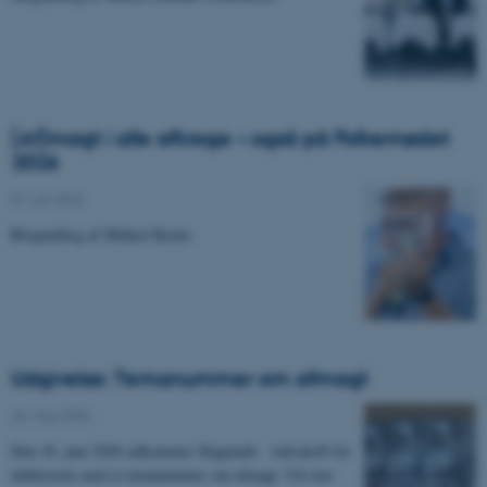
(Af)magt i alle afkroge – også på Folkemødet
2026
07. juli 2026
Blogindlæg af Mikkel Rytter
Udgivelse: Temanummer om afmagt
26. maj 2026
Den 18. juni 2026 udkommer Slagmark – tidsskrift for
idéhistorie med et temanummer om afmagt. Ud over