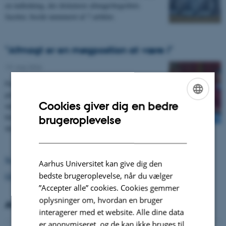
en indledning, der diskuterer afmagtsbegrebets
facetter, består nummeret af 7 artikler.
"Afmagt er en møgposition at være i"
19. maj 2026
Future of Work er et forskningsbaseret YouTube-
projekt om, hvad det vil sige at være et arbejdende
Cookies giver dig en bedre
menneske i en af de mest transformative tider i
ENGLISH
historien. I denne episode er Bertel Nygaard inviteret
brugeroplevelse
DANISH
ind for at sige noget om afmagt.
Se flere nyheder
Aarhus Universitet kan give dig den
bedste brugeroplevelse, når du vælger
Gå til blog
”Accepter alle” cookies. Cookies gemmer
oplysninger om, hvordan en bruger
ARRANGEMENTER
interagerer med et website. Alle dine data
er anonymiseret, og de kan ikke bruges til