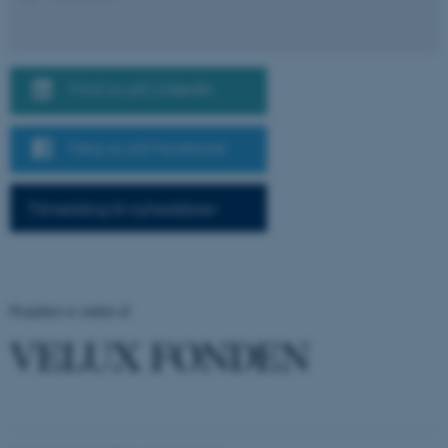
websted og bruges t
beregne besøgs-, s
kampagnedata til
webstedsanalysera
_gid
1 dag
Denne cookie indsti
Google LLC
Find os på LinkedIn
Google Analytics. 
.afmagt.dk
gemmer og opdater
unik værdi for hve
side og bruges til a
Følg os på Facebook
spore sidevisninger
_gat_default
54
Denne cookie indsti
Google LLC
sekunder
Google Analytics. 
.afmagt.dk
til at reducere
Tilmelding til nyhedsbrev
anmodningshastig
Hvis Google Analyt
implementeres via
Tag Manager, får 
cookie navnet _dc
_gat_search
54
Denne cookie indsti
Google LLC
Projektet er støttet af
sekunder
Google Analytics. 
.afmagt.dk
til at reducere
anmodningshastig
Hvis Google Analyt
implementeres via
Tag Manager, får 
cookie navnet _dc