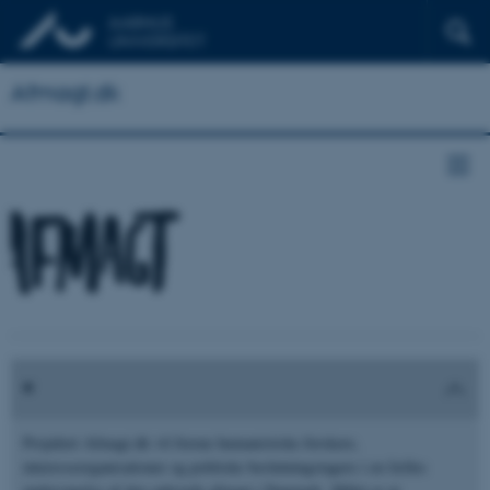
Afmagt.dk
Projektet Afmagt.dk vil forene humanistiske forskere,
interesseorganisationer og politiske beslutningstagere i en fælles