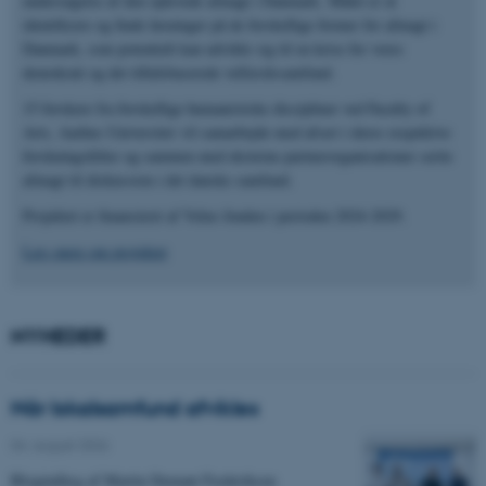
undersøgelse af den oplevede afmagt i Danmark. Målet er at
identificere og finde løsninger på de forskellige former for afmagt i
Danmark, som potentielt kan udvikle sig til en krise for vores
demokrati og det tillidsbaserede velfærdssamfund.
15 forskere fra forskellige humanistiske discipliner ved Faculty of
Arts, Aarhus Universitet vil samarbejde med afsæt i deres respektive
forskningsfelter og sammen med eksterne partnerorganisationer sætte
afmagt til diskussion i det danske samfund.
Projektet er finansieret af Velux fonden i perioden 2024-2029.
Læs mere om projektet
NYHEDER
Når lokalsamfund afvikles
04. august 2026
Blogindlæg af Martin Demant Frederiksen